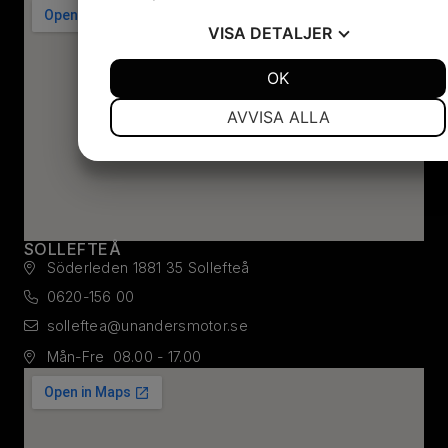
VISA
DETALJER
JA
NEJ
OK
JA
NEJ
NÖDVÄNDIG
INSTÄLLNINGAR
AVVISA ALLA
JA
NEJ
JA
NEJ
MARKNADSFÖRING
STATISTIK
SOLLEFTEÅ
Söderleden 1
881 35 Sollefteå
0620-156 00
solleftea@unandersmotor.se
Mån-Fre
08.00 - 17.00