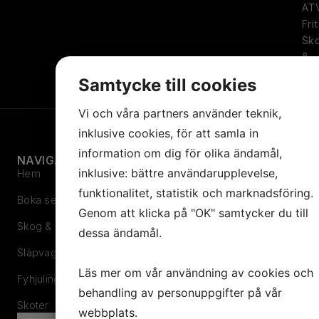
AT
Frit
Sk
&
Trä
Samtycke till cookies
Vi och våra partners använder teknik,
inklusive cookies, för att samla in
information om dig för olika ändamål,
NAVIGATION
SORTIMENT
inklusive: bättre användarupplevelse,
Hem
Skog & Trädgård
funktionalitet, statistik och marknadsföring.
Boka service
Fyrhjuling
Genom att klicka på "OK" samtycker du till
Skog & Trädgård
Skoter
dessa ändamål.
Släpvagn
Reservdelar
Läs mer om vår användning av cookies och
Fyhjuling
behandling av personuppgifter på vår
Skoter
webbplats.