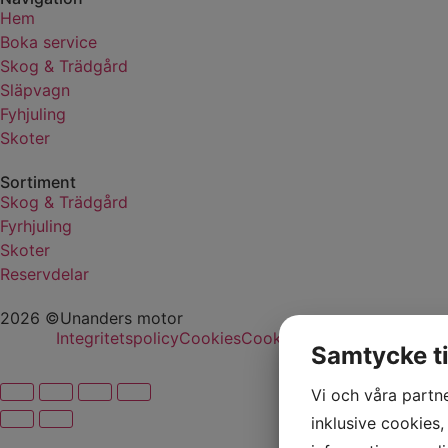
Hem
Boka service
Skog & Trädgård
Släpvagn
Fyhjuling
Skoter
Sortiment
Skog & Trädgård
Fyrhjuling
Skoter
Reservdelar
2026 ©Unanders motor
Integritetspolicy
Cookies
Cookie-inställningar
Samtycke ti
Vi och våra partn
inklusive cookies, 