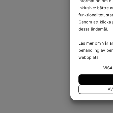
information om di
inklusive: bättre 
funktionalitet, st
Genom att klicka 
dessa ändamål.
Läs mer om vår a
behandling av per
webbplats.
VISA
JA
NEJ
NÖDVÄNDIG
AV
JA
NEJ
MARKNADSFÖRIN