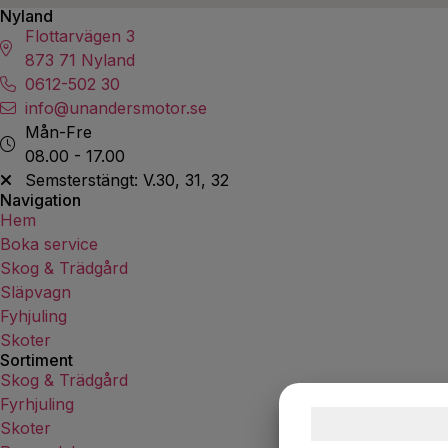
Nyland
Flottarvägen 3
873 71 Nyland
0612-502 30
info@unandersmotor.se
Mån-Fre
08.00 - 17.00
Semsterstängt: V.30, 31, 32
Navigation
Hem
Boka service
Skog & Trädgård
Släpvagn
Fyhjuling
Skoter
Sortiment
Skog & Trädgård
Fyrhjuling
Samtykke ti
Skoter