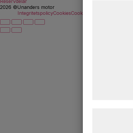
Reservdelar
Vi og vores samar
2026 ©Unanders motor
teknologier, herun
Integritetspolicy
Cookies
Cookie-inställningar
indsamle oplysning
formål, herunder: 
bedre brugeropleve
statistik og marke
kan blive delt me
analysepartnere,
med data, du tidli
de har indsamlet 
tjenester. Ved at 
samtykke til disse
Læs mere om vore
behandling af per
hjemmeside.