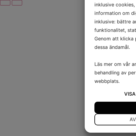
inklusive cookies, 
information om di
inklusive: bättre 
funktionalitet, st
Genom att klicka 
dessa ändamål.
Läs mer om vår a
behandling av per
webbplats.
VISA
JA
NEJ
NÖDVÄNDIG
AV
JA
NEJ