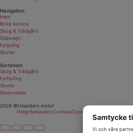
Navigation
Hem
Boka service
Skog & Trädgård
Släpvagn
Fyhjuling
Skoter
Sortiment
Skog & Trädgård
Fyrhjuling
Skoter
Reservdelar
2026 ©Unanders motor
Integritetspolicy
Cookies
Cookie-inställningar
Samtycke ti
Vi och våra partn